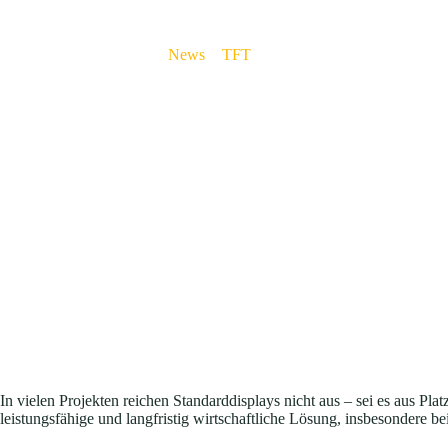
News
>
TFT
>
Drei Gründe für kundenspez
In vielen Projekten reichen Standarddisplays nicht aus – sei es aus P
leistungsfähige und langfristig wirtschaftliche Lösung, insbesondere