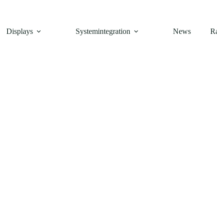
Displays
Systemintegration
News
R
TFT
 TFT-Displays