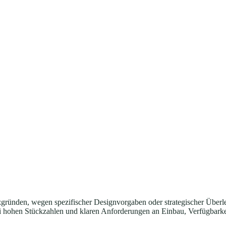
ifische TFT-Displays
latzgründen, wegen spezifischer Designvorgaben oder strategischer Übe
 bei hohen Stückzahlen und klaren Anforderungen an Einbau, Verfügbark