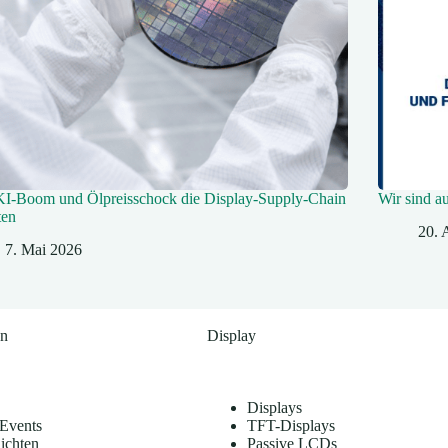
KI‑Boom und Ölpreisschock die Display‑Supply-Chain
Wir sind a
ten
20. 
7. Mai 2026
en
Display
Displays
Events
TFT-Displays
ichten
Passive LCDs