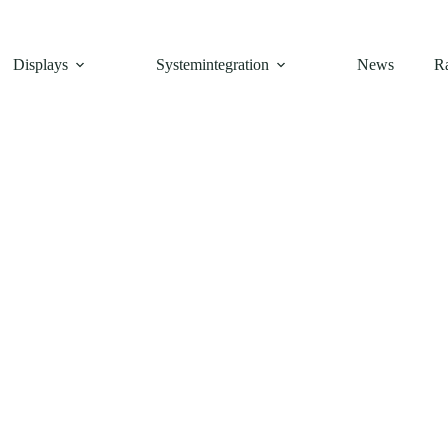
Displays
Systemintegration
News
R
Allgemein
 E-Paper