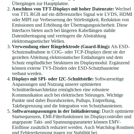
Übergängen zur Hauptplatine.
Anschluss von TFT-Displays mit hoher Datenrate:
Wechsel
von TTL RGB auf ein differenzielles Signal wie LVDS, HDMI
oder MIPI zur Verbesserung der Störfestigkeit, Reduktion von
Emissionen und Erhöhung der Übertragungssicherheit. Diese
Interfaces bieten auch bei längeren Kabellängen stabile
Datenübertragung und verringern die Abstrahlung
elektromagnetischer Wellen.
Verwendung einer Ringelektrode (Guard-Ring):
Als ESD-
Schutzmaßnahme in COG- oder TCP-Displays dient sie der
gezielten Ableitung elektrostatischer Entladungen und dem
Schutz empfindlicher Strukturen im Displaymodul. Ergänzend
können externe TVS-Dioden oder ESD-Schutzbausteine
verbaut werden.
Displays mit SPI- oder I2C-Schnittstelle:
Softwareseitige
Anpassungen und Nutzung unserer optimierten
Schnittstellenarchitektur ermöglichen eine robustere
Kommunikation auch bei elektrischen Störungen. Wichtige
Punkte sind dabei Busruhezeiten, Pullups, Entprellung,
Taktbegrenzung und die Integration von Schutzbausteinen.
Softwareanpassungen in der Initialisierung:
Durch optimierte
Startsequenzen, EMI-Filterfunktionen im Displaycontroller und
angepasste Takt- und Spannungsparameter können EMV-
Einflüsse zusätzlich reduziert werden. Auch Watchdog-Routinen
und Fehlererkennung tragen zur Stabilität bei.