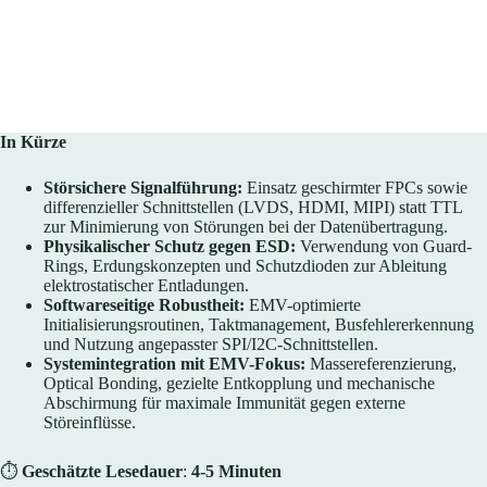
In Kürze
Störsichere Signalführung:
Einsatz geschirmter FPCs sowie
differenzieller Schnittstellen (LVDS, HDMI, MIPI) statt TTL
zur Minimierung von Störungen bei der Datenübertragung.
Physikalischer Schutz gegen ESD:
Verwendung von Guard-
Rings, Erdungskonzepten und Schutzdioden zur Ableitung
elektrostatischer Entladungen.
Softwareseitige Robustheit:
EMV-optimierte
Initialisierungsroutinen, Taktmanagement, Busfehlererkennung
und Nutzung angepasster SPI/I2C-Schnittstellen.
Systemintegration mit EMV-Fokus:
Massereferenzierung,
Optical Bonding, gezielte Entkopplung und mechanische
Abschirmung für maximale Immunität gegen externe
Störeinflüsse.
⏱
Geschätzte Lesedauer
:
4-5 Minuten