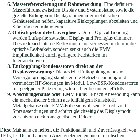
Massereferenzierung und Rahmenerdung:
Eine definierte
Masseführung zwischen Display und Systemplatine sowie die
gezielte Erdung von Displayrahmen oder metallischen
Gehäuseteilen helfen, kapazitive Einkopplungen abzuleiten und
Störströme zu minimieren.
Optisch gebondete Covergläser:
Durch Optical Bonding
werden Luftspalte zwischen Display und Frontglas eliminiert.
Dies reduziert interne Reflexionen und verbessert nicht nur die
optische Lesbarkeit, sondern senkt auch die EMV-
Empfindlichkeit durch geringere Feldstärken im
Interfacebereich.
Entkopplungskondensatoren direkt an der
Displayversorgung:
Die gezielte Entkopplung nahe am
Versorgungseingang stabilisiert die Betriebsspannung und
vermindert HF-Störungen im Modul. Low-ESR-Kondensatoren
mit geeigneter Platzierung wirken hier besonders effektiv.
Abschirmgehäuse oder EMV-Folie:
Je nach Anwendung kann
ein mechanischer Schirm aus leitfähigem Kunststoff,
Metallgehäuse oder EMV-Folie sinnvoll sein. Er reduziert
Störaussendungen und schützt gleichzeitig das Displaymodul
vor äußeren elektromagnetischen Feldern.
Diese Maßnahmen helfen, die Funktionalität und Zuverlässigkeit von
TFTs, LCDs und anderen Anzeigeelementen auch in kritischen